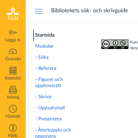
Översikt
Bibliotekets sök- och skrivguide
Startsida
Logga in
Kurs
Moduler
denn
- Söka
Översikt
- Referera
Kalender
- Figurer och
upphovsrätt
- Skriva
Inkorg
- Uppsatsmall
Historik
- Presentera
- Återkoppla och
Hjälp
opponera